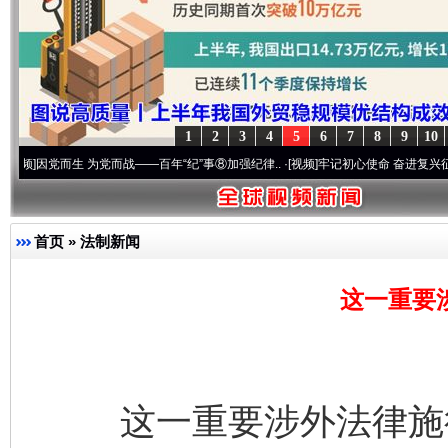
1
2
3
4
5
6
7
8
9
10
而生 为党而战——百年“纪”事⑧加强纪律..
·[视频]
牢记初心使命 奋进复兴征程丨“转折之
首页
»
法制新闻
这一重要
这一重要涉外法律施