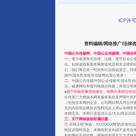
ICP许可
资料编辑/网络推广/法律
中国公共传媒网、中国公众传媒网、中国全
一、
遵守各国有关法律、法规，遵守社会公
任。如投递假新闻本网将追究其相关法律和
千年窑火 生生不息
们，我们将在第一时间作出反映或更正。特
媒/中国全民传媒等传媒网站衷心致谢！
二、
中国公共传媒/中国公众传媒/中国全民
法、健康网站和报刊电视台转载，并请注明
●就下列相关事宜的发生，本网不承担任何法
任何第三方根据本网各服务条款及声明中所
（包括在本网的企业、公司网站和共同合作
言的内容和反映投诉报料讯息人承认本网所
本网无关。本网只是提供公众/大众/民众话
三、关于网络版权权属问题：
①
本网注明“来源：XXXXXXX网”的所有
映投诉报料讯息，本网有权发布或不发布在
权的网站不得转载、摘编或利用其它方式使用