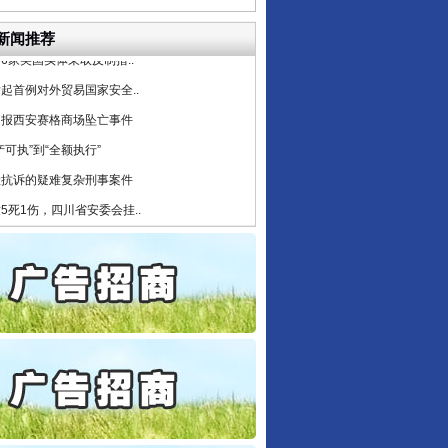
6家美国实体采取反制措..
新闻推荐
起首例对外贸易国家安全..
通报西安赛格商场坠亡事件
产可执”到“全额执行”
检抗诉的疑难复杂刑事案件
5死1伤，四川省安委会挂..
0家县级农商行获批解散
守，一别两宽：这场老年..
条伤亲情 巡回调解促和..
保费，离婚时为何要分走一..
誉，不得录用为公务员
目出狱后办书院暴力管教..
公安厅征集新型黑恶违法..
6家美国实体采取反制措..