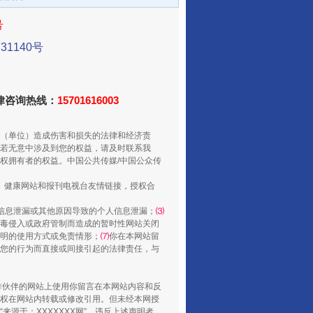
号
1140号
法律咨询热线：
15701616003
（单位）造成伤害和损失的法律和经济责
若无意中涉及到您的权益，请及时联系我
从数据变化看反腐深化
权拥有者的权益。中国公共传媒/中国公众传
、健康网站和报刊电视台友情链接，授权合
信息泄漏或其他原因导致的个人信息泄漏；
⑶
毒侵入或政府管制而造成的暂时性网站关闭
明的使用方式或免责情形；
⑺
你在本网站留
您的行为而直接或间接引起的法律责任，与
合作伙伴的网站上使用你留言在本网站内容和反
权在网站内转载或修改引用。但未经本网授
源于：XXXXXXX网”。违反上述声明者，