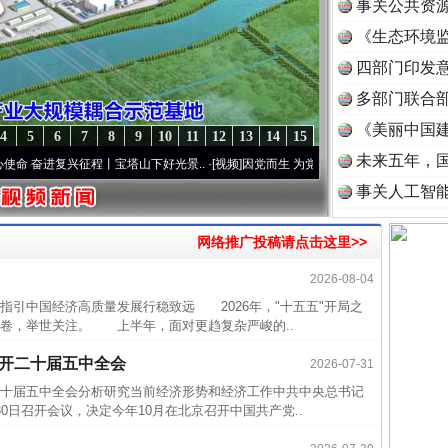
事关公共资
《生态环境监
读
四部门印发
多部门联合部
《美丽中国建
4
5
6
7
8
9
10
11
12
13
14
15
未来五年，
进复兴征程丨宝塔山下好光景..
·[视频]
因党而生 为党而战——百年“纪”事⑧加强纪律..
事关人工智
网络推广投稿请点击这里>>
2026-08-04
半生相
指引中国经济高质量发展行稳致远 2026年，"十五五"开局之
卷，举世关注。 上半年，面对更趋复杂严峻的..
一纸欠
26万
召开二十届五中全会
2026-07-31
杨天
十届五中全会分析研究当前经济形势和经济工作中共中央总书记
日召开会议，决定今年10月在北京召开中国共产党..
传销头
四川省