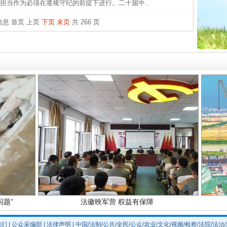
中国发
担当作为必须在遵规守纪的前提下进行。二十届中..
官方
条信息
首页
上页
下页
末页
共 266 页
从“无
最高
事故致
实
一纸欠条伤亲情 巡回调解促和解..
四川1
题”
法徽映军营 权益有保障
我们
|
公众采编部
|
法律声明
| 中国/法制/公共/全民/公众/农业/文化/视频/检察/法院/法治