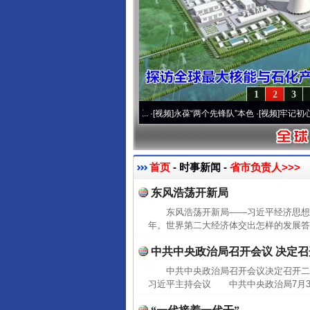
1
2
3
营20周年 深刻改变雪域高原..
·[视频]
永葆“两个先锋队”本色
·[视频]
牢记初心使命 奋
首页
- 时事新闻 -
省市负责人>>>
东风浩荡开新局
东风浩荡开新局——习近平经济思想
年。世界第二大经济体交出怎样的发展答
中共中央政治局召开会议 决定
中共中央政治局召开会议决定召开二
习近平主持会议 中共中央政治局7月30