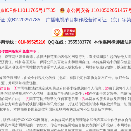
京ICP备11011765号1至35
京公网安备 11010502051457
证: 京B2-20251785
广播电视节目制作经营许可证:（京）字第3
咨询专线：
010-89525216
QQ在线：3555333776 本传媒网律师团
民传媒网版权和免责声明：
德，遵守网络职业道德，承担法律范围内因你的网络行为，直接或间接引起的给他人或
经济责任。维护各国宪法，保障公民的言论自由和新闻自由。本传媒网站中的部份信息
一批国家标准开始实施
请来函来电说明本网站提供内容系本人或法人版权所有，网站有权先行撤除，以保护版
传媒等传媒网站，由众全影视文化传媒（北京）有限公司独家协办发布广告。欢迎合法
来源，并可添加相应链接。
律责任：⑴
本网根据法律规定或相关政府的要求提供您的个人信息；
⑵
由于您将个人
列明的情况使用您的个人信息，由此所产生的纠纷责任；
⑷
任何由于黑客攻击、电脑病
者的网站在内）；
⑸
因不可抗拒导致的任何事态后果；
⑹
本网在各服务条款及声明中列
有条款方可留言和反映投诉报料等讯息投稿，其证明你已经阅读本网条款并承担一切因
语权平台。本网根据各国新法律和国际互联网有关规定将不定期更新本声明。
作品，版权均属于XXXXXXX网所有。本传媒网站拥有管理笔名和代表某些合作伙伴在
本网及本网所属网站的一切权力。你在本传媒网站留言板发表的评论和投稿，本网站有
本网上述作品。已经本网授权使用作品的单位或网站，应在授权范围内使用，并注明“来