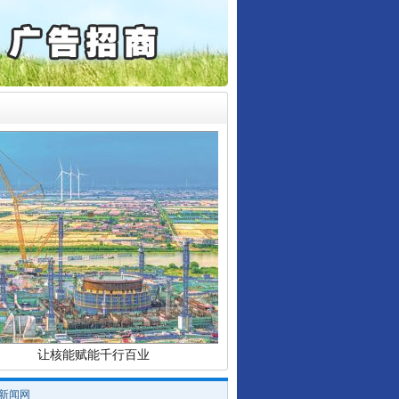
起首例对外贸易国家安全..
通报西安赛格商场坠亡事件
产可执”到“全额执行”
检抗诉的疑难复杂刑事案件
5死1伤，四川省安委会挂..
行业协会接连发公告
0家县级农商行获批解散
让核能赋能千行百业
/新闻网