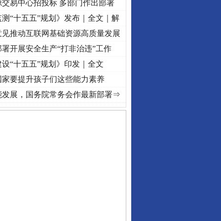
源交易中心招投标 多部门作出部署
测“十五五”规划》发布｜全文｜解
意见推动互联网基础资源高质量发展
署开展安全生产“打非治违”工作
设“十五五”规划》印发｜全文
国家要提升孩子们这些能力素养
·[视频]
牢记初心使命 奋进复兴征程丨“转折之城”激荡..
·[视频]
牢记初心使命 奋进复兴征
能发展，国务院常务会作最新部署⇒
守，一别两宽：这场老年..
条伤亲情 巡回调解促和..
保费，离婚时为何要分走一..
誉，不得录用为公务员
目出狱后办书院暴力管教..
公安厅征集新型黑恶违法..