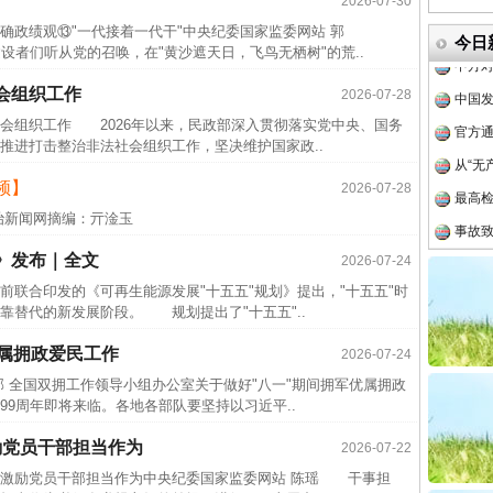
2026-07-30
确政绩观⑬"一代接着一代干"中央纪委国家监委网站 郭
中方对
今日
们听从党的召唤，在"黄沙遮天日，飞鸟无栖树"的荒..
中国发
会组织工作
2026-07-28
官方
组织工作 2026年以来，民政部深入贯彻落实党中央、国务
从“无
推进打击整治非法社会组织工作，坚决维护国家政..
最高
频】
2026-07-28
事故致
治新闻网摘编：亓淦玉
四川1
》发布｜全文
2026-07-24
半生相
合印发的《可再生能源发展"十五五"规划》提出，"十五五"时
一纸欠
靠替代的新发展阶段。 规划提出了"十五五"..
26万
优属拥政爱民工作
2026-07-24
杨天
部 全国双拥工作领导小组办公室关于做好"八一"期间拥军优属拥政
传销头
9周年即将来临。各地各部队要坚持以习近平..
四川省
励党员干部担当作为
2026-07-22
中方对
治激励党员干部担当作为中央纪委国家监委网站 陈瑶 干事担