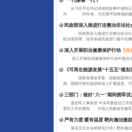
“一代接着一代干”
从习近平总书记讲述的故事中感悟正
兴 55年来，河北塞罕坝林场的建设者
民政部深入推进打击整治非法社
民政部深入推进打击整治非法社会
院决策部署，指导各级民政部门毫不松懈
深入开展职业健康保护行动
【视
深入开展职业健康保护行动中国法
《可再生能源发展“十五五”规划
国家发展改革委、国家能源局日前联
期，我国可再生能源将进入扩量提质、可
三部门：做好"八一"期间拥军
退役军人事务部 中央军委政治工作
爱民工作的通知 中国人民解放军建军9
严有力度 暖有温度 靶向施治激
落实五次全会精神见行动丨靶向施