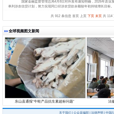
国家金融监督管理总局4月8日对外发布通知明确，2026年农业
单列涉农信贷计划，努力实现同口径涉农贷款余额较年初持续增长目标。 
完善运行机制助力责任有效落实
一纸欠条
共 912 条信息
首页
上页
下页
末页
共 114
全球视频图文新闻
东山县通报“牛蛙产品抗生素超标问题”
法
关于我们
|
公众采编部
|
法律声明
| 中国