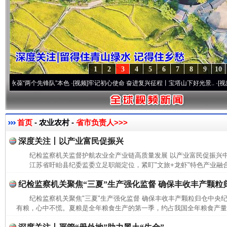
1
2
3
4
5
6
7
8
9
10
“两个先锋队”本色
·[视频]
牢记初心使命 奋进复兴征程丨宝塔山下好光景..
·[视频]
因党而
首页
- 农业农村 -
省市负责人>>>
深度关注丨以产业富民促振兴
纪检监察机关监督护航农业全产业链高质量发展 以产业富民促振兴
江苏省盱眙县纪委监委立足职能定位，紧盯"文旅+龙虾"特色产业融合
纪检监察机关聚焦“三夏”生产强化监督 确保丰收丰产颗粒
纪检监察机关聚焦"三夏"生产强化监督 确保丰收丰产颗粒归仓中央
有粮，心中不慌。夏粮是全年粮食生产的第一季，约占我国全年粮食产量的