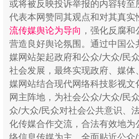
或将被反映投诉举报的内容转至
完善运行机制助力责任有效落实
一纸欠条
代表本网赞同其观点和对其真实
流传媒舆论为导向
，强化反腐和
营造良好舆论氛围。通过中国公共
媒网站架起政府和公众/大众/民
社会发展，最终实现政府、媒体、
媒网站结合现代网络科技影视文
东山县通报“牛蛙产品抗生素超标问题”
法
网主阵地，为社会公众/大众/民
众/大众/民众对社会公共意识、
化传媒合作交流，合法有效地为公
络信息传媒为主，全面贴近公众/