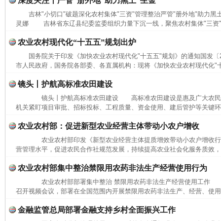
深度关注丨严管“册外地”助力黑土“生金”
吉林"小切口"破题深化农村集体"三资"管理整治严管"册外地"助力黑
灵娜 吉林省东辽县纪委监委组织力量下沉一线，聚焦农村集体"三资"管
农业农村现代化“十五五”规划出炉
国务院关于印发《加快农业农村现代化"十五五"规划》的通知国发〔20
市人民政府，国务院各部委、各直属机构：现将《加快农业农村现代化"十五
镜头丨护航高标准农田建设
镜头丨护航高标准农田建设 高标准农田建设是惠及广大农民
机关紧盯项目审批、招标投标、工程质量、资金使用、建后管护等关键环节
农业农村部：促进新型农业经营主体带动小农户增收
农业农村部印发《新型农业经营主体提质增效带动小农户增收行
营管理水平，促进农民合作社规范发展，持续提高农业社会化服务质效，加
农业农村部集中整治禁限用农药非法生产经营使用行为
农业农村部部署集中整治 禁限用农药非法生产经营使用工作 本
召开视频会议，部署在全国范围内开展禁限用农药非法生产、经营、使用集
金融监管总局部署金融支持乡村全面振兴工作