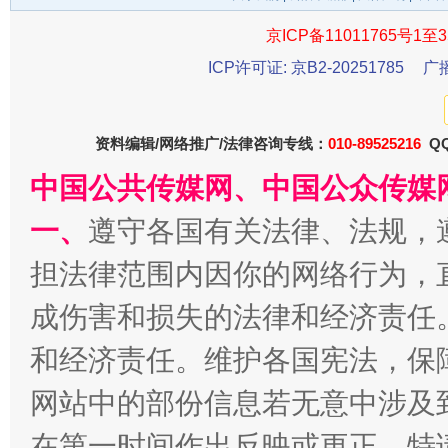
京ICP备11011765号1至3
ICP许可证: 京B2-20251785
广
千年窑火 生生不息
一
资料编辑/网络推广/法律咨询专线：
010-89525216
QQ
中国公共传媒网、中国公众传媒
一、
遵守各国有关法律、法规，
担法律范围内因你的网络行为，
成伤害和损失的法律和经济责任
和经济责任。维护各国宪法，保
网站中的部份信息若无意中涉及
揭开“小金库”的免责幌子
在第一时间作出反映或更正。特