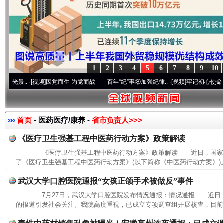
1
2
3
4
5
6
7
8
9
10
..
·[视频]
因党而生 为党而战——百年“纪”事⑧加强纪律..
·[视频]
牢记初心使命 奋进复兴
首页
- 医药医疗/康养 -
省市负责人>>>
《医疗卫生强基工程中医药行动方案》政策解读
《医疗卫生强基工程中医药行动方案》政策解读 近日，国家中
了《医疗卫生强基工程中医药行动方案》(以下简称《中医药行动方案》)。
武汉大学口腔医院通报“女孩正颌手术被做反”事件
7月27日，武汉大学口腔医院发布情况通报：情况通报 近日
的报道引发社会关注。我院高度重视，已成立专项调查组开展核查，目前，