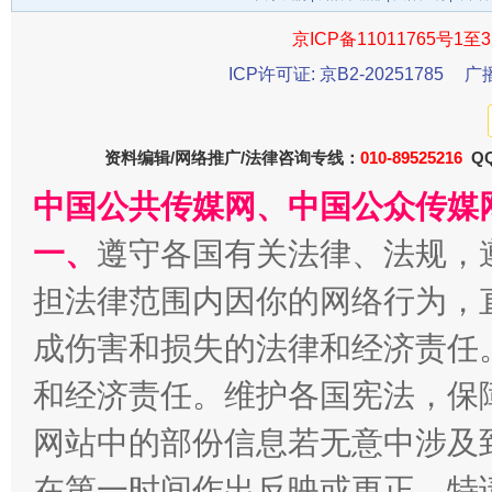
京ICP备11011765号1至3
ICP许可证: 京B2-20251785
广
资料编辑/网络推广/法律咨询专线：
010-89525216
QQ
中国公共传媒网、中国公众传媒
一、
遵守各国有关法律、法规，
受贿1.44亿！段成刚被判无期
从幼儿
担法律范围内因你的网络行为，
成伤害和损失的法律和经济责任
和经济责任。维护各国宪法，保
网站中的部份信息若无意中涉及
在第一时间作出反映或更正。特