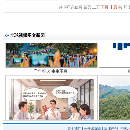
共 607 条信息
首页
上页
下页
末页
共 76 
全球视频图文新闻
千年窑火 生生不息
一
揭开“小金库”的免责幌子
关于我们
|
公众采编部
|
法律声明
| 中国