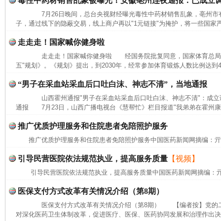
毒性中药材销售乱象被曝光！安徽亳州连夜通报：已成立
7月26日晚间，总台央视财经曝光毒性中药材销售乱象，亳州市有
子，通过线下的隐蔽交易，线上商户再以"1元链接"为掩护，将一些国家严
完善运行机制助力责任有效落实
一纸欠条
走走走！国家喊你健身啦
走走走！国家喊你健身啦 经国务院批复同意，国家体育总局近
五"规划》。《规划》提出，到2030年，经常参加体育锻炼人数比例达到
“男子在采血站采血后口吐白沫、神志不清”，当地通报
山西霍州通报"男子在采血站采血后口吐白沫、神志不清"：成
通报 7月23日，山西广播电视台《慧帮忙》栏目报道"我弟弟在霍州康
推广优质护理服务和住院患者免陪照护服务
推广优质护理服务和住院患者免陪照护服务中国医药新闻网摘编：
引导民营医院依法规范执业，提高服务质量
【视频】
东山县通报“牛蛙产品抗生素超标问题”
法
引导民营医院依法规范执业，提高服务质量中国医药新闻网摘编：
医保支付方式改革有关情况介绍（第8期）
医保支付方式改革有关情况介绍（第8期） 【编者按】党的二
对深化医药卫生体制改革，促进医疗、医保、医药协同发展和治理作出决策