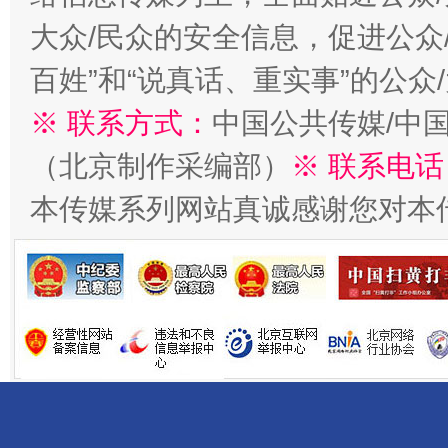
大众/民众的安全信息，促进公众
百姓”和“说真话、重实事”的公众
※ 联系方式：
中国公共传媒/中
（北京制作采编部）
※ 联系电话
受贿1.44亿！段成刚被判无期
从幼儿
本传媒系列网站真诚感谢您对本