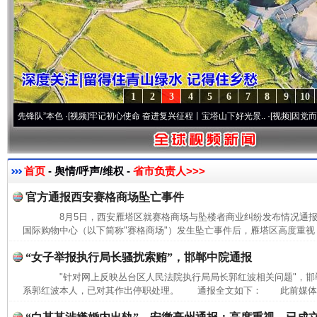
1
2
3
4
5
6
7
8
9
10
锋队”本色
·[视频]
牢记初心使命 奋进复兴征程丨宝塔山下好光景..
·[视频]
因党而生 为党
首页
- 舆情/呼声/维权 -
省市负责人>>>
官方通报西安赛格商场坠亡事件
8月5日，西安雁塔区就赛格商场与坠楼者商业纠纷发布情况通
国际购物中心（以下简称"赛格商场"）发生坠亡事件后，雁塔区高度重视，
“女子举报执行局长骚扰索贿”，邯郸中院通报
"针对网上反映丛台区人民法院执行局局长郭红波相关问题"，邯
系郭红波本人，已对其作出停职处理。 通报全文如下： 此前媒体报