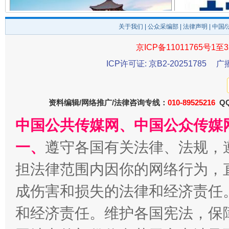
关于我们
|
公众采编部
|
法律声明
| 中国
京ICP备11011765号1至3
千年窑火 生生不息
一
ICP许可证: 京B2-20251785
广
资料编辑/网络推广/法律咨询专线：
010-89525216
QQ
中国公共传媒网、中国公众传媒
一、
遵守各国有关法律、法规，
担法律范围内因你的网络行为，
成伤害和损失的法律和经济责任
揭开“小金库”的免责幌子
和经济责任。维护各国宪法，保