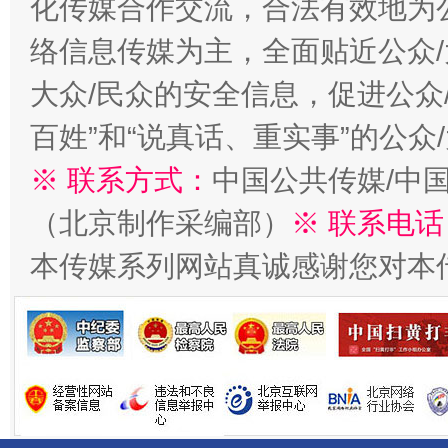
化传媒合作交流，合法有效地为公
络信息传媒为主，全面贴近公众/
千年窑火 生生不息
一
大众/民众的安全信息，促进公众
百姓”和“说真话、重实事”的公众
※ 联系方式：
中国公共传媒/中
（北京制作采编部）
※ 联系电话
本传媒系列网站真诚感谢您对本
揭开“小金库”的免责幌子