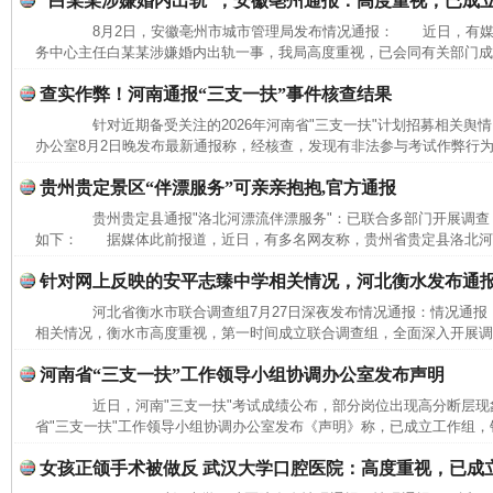
“白某某涉嫌婚内出轨”，安徽亳州通报：高度重视，已成
8月2日，安徽亳州市城市管理局发布情况通报： 近日，有媒
务中心主任白某某涉嫌婚内出轨一事，我局高度重视，已会同有关部门成立
查实作弊！河南通报“三支一扶”事件核查结果
针对近期备受关注的2026年河南省"三支一扶"计划招募相关舆情
办公室8月2日晚发布最新通报称，经核查，发现有非法参与考试作弊行为
贵州贵定景区“伴漂服务”可亲亲抱抱,官方通报
贵州贵定县通报"洛北河漂流伴漂服务"：已联合多部门开展调查
如下： 据媒体此前报道，近日，有多名网友称，贵州省贵定县洛北河（
针对网上反映的安平志臻中学相关情况，河北衡水发布通
河北省衡水市联合调查组7月27日深夜发布情况通报：情况通
相关情况，衡水市高度重视，第一时间成立联合调查组，全面深入开展调查
河南省“三支一扶”工作领导小组协调办公室发布声明
近日，河南"三支一扶"考试成绩公布，部分岗位出现高分断层现象
省"三支一扶"工作领导小组协调办公室发布《声明》称，已成立工作组，针
女孩正颌手术被做反 武汉大学口腔医院：高度重视，已成