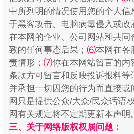
全民健身五年计划来了！等你上场
中所列明的情况使用您的个人信
于黑客攻击、电脑病毒侵入或政
在本网的企业、公司网站和共同
致的任何事态后果；
⑹
本网在各
责情形；
⑺
你在本网站留言的内
条款方可留言和反映投诉报料等
阿坝州三大球赛在茂县开幕
规模最
并承担一切因您的行为而直接或
网只是提供公众/大众/民众话语
网有关规定将不定期更新本声明
三、关于网络版权权属问题：