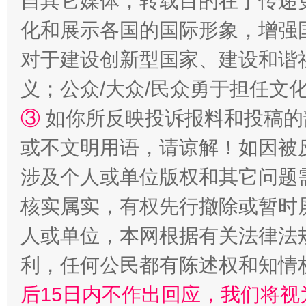
自其它媒体，转载目的在于传递
化和展示各国的国际形象，增强
对于建设创新型国家、建设和谐
义；公众/大众/民众勇于担任文
“蜀中异人”王建安的艺术幻境
③
如你所反映投诉报料和投稿的
或不文明用语，请谅解！如因被
涉及个人或单位版权和其它问题
核实属实，有权先行撤除或暂时
人或单位，本网根据有关法律法
利，任何公民都有陈述权和知情
后15日内不作出回应，我们将视
完善运行机制助力责任有效落实
一纸欠条