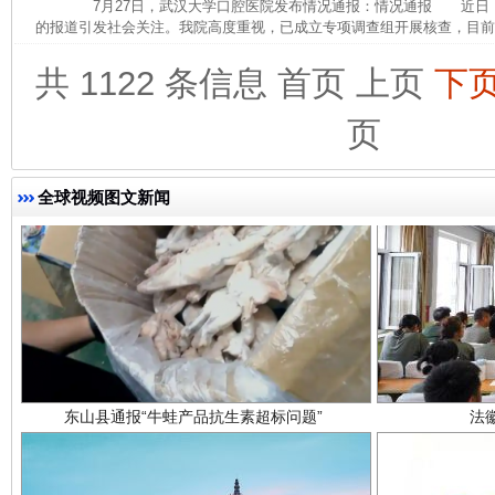
7月27日，武汉大学口腔医院发布情况通报：情况通报 近日
完善运行机制助力责任有效落实
一纸欠条
的报道引发社会关注。我院高度重视，已成立专项调查组开展核查，目前，
共 1122 条信息
首页
上页
下
页
全球视频图文新闻
东山县通报“牛蛙产品抗生素超标问题”
法