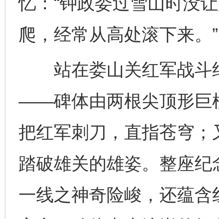
忆：“钟政委过雪山时没
爬，经常从高处滚下来。”
站在娄山关红军战斗纪
——碑体由两根尖顶形巨
把红军刺刀，直指苍穹；
踏破雄关的雄姿。整座纪
一线之神奇险峻，还蕴含红