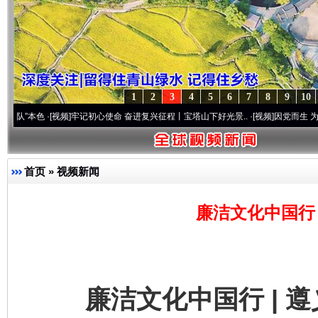
1
2
3
4
5
6
7
8
9
10
视频]
牢记初心使命 奋进复兴征程丨宝塔山下好光景..
·[视频]
因党而生 为党而战——百年
首页
»
视频新闻
廉洁文化中国行 
廉洁文化中国行 | 遵