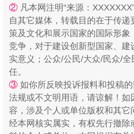
②
凡本网注明“来源：XXXXX
扯下公款旅游的“隐身衣”
如何以同
自其它媒体，转载目的在于传递
策及文化和展示国家的国际形象
竞争，对于建设创新型国家、建
实意义；公众/公民/大众/民众
任。
③
如你所反映投诉报料和投稿的
法规或不文明用语，请谅解！如
“蜀中异人”王建安的艺术幻境
容，涉及个人或单位版权和其它
经本网核实属实，有权先行撤除