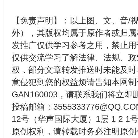
东山县通报“牛蛙产品抗生素超标问题”
法
【免责声明】：以上图、文、音/
外），其版权均属于原作者或归属
发推广仅供学习参考之用，禁止用
仅供交流学习了解法律、法规、政
权，部分文章转发推送时未能及时
意侵犯到您的权益烦请告知本网制作采编
千年窑火 生生不息
一
GAN160003，请联系我们将立即删
投稿邮箱：3555333776@QQ
12号（华声国际大厦）1层 1 2
原创权利，请转载时务必注明原创作