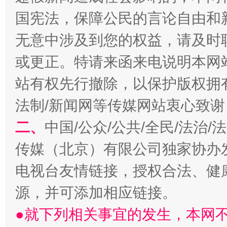
国宪法，保障公民的言论自由和
无意中涉及到您的权益，请及时
揭开“小金库”的免责幌子
或更正。特请来函来电说明本网
站有权先行撤除，以保护版权拥有者
法制/新闻网等传媒网站衷心致谢
二、
中国/公众/公共/全民/法治
传媒（北京）有限公司独家协办
电视台友情链接，授权合法、健
受贿1.44亿！段成刚被判无期
从幼儿
源，并可添加相应链接。
●就下列相关事宜的发生，本网