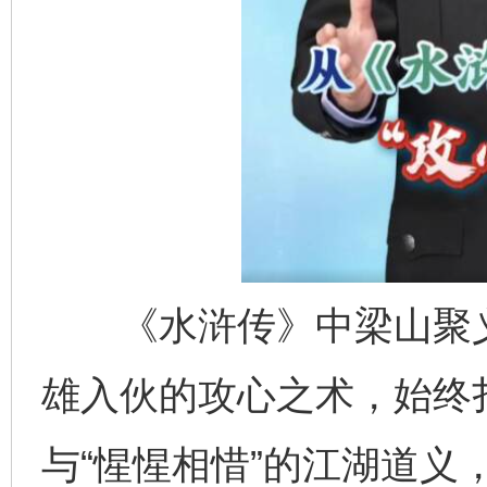
《水浒传》中梁山聚义
雄入伙的攻心之术，始终扎
与“惺惺相惜”的江湖道义