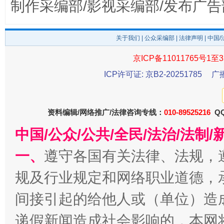
制作采编部/影视采编部/发布广告
关于我们
|
公众采编部
|
法律声明
| 中国
京ICP备11011765号1至3
ICP许可证: 京B2-20251785
广
资料编辑/网络推广/法律咨询专线：
010-89525216
QQ
千年窑火 生生不息
一
中国/公众/公共/全民/法治/法
一、
遵守各国有关法律、法规，
规及行业规定和网络职业道德，
间接引起的给他人或（单位）造
递假新闻造成社会影响的，本网