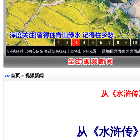
1
2
3
4
5
6
7
8
9
10
]
牢记初心使命 奋进复兴征程丨宝塔山下好光景..
·[视频]
因党而生 为党而战——百年“纪
首页
»
视频新闻
从《水浒传
从《水浒传》