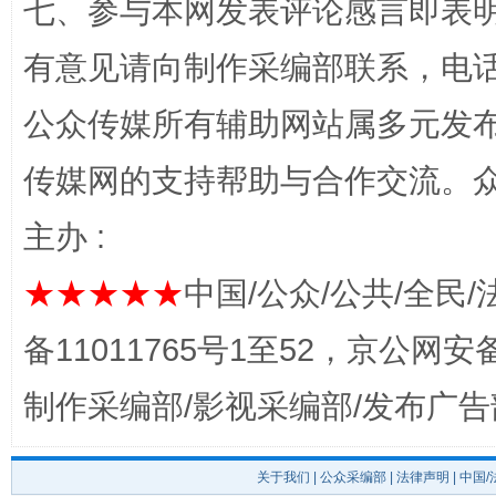
七、参与本网发表评论感言即表明
有意见请向制作采编部联系，电话：0
公众传媒所有辅助网站属多元发
东山县通报“牛蛙产品抗生素超标问题”
法
传媒网的支持帮助与合作交流。
主办 :
★★★★★
中国/公众/公共/全民/
备11011765号1至52，京公网安备：
制作采编部/影视采编部/发布广告
千年窑火 生生不息
一
关于我们
|
公众采编部
|
法律声明
| 中国