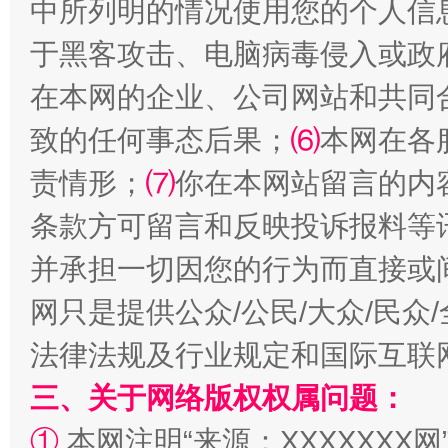
中所列明的情况使用您的个人信
于黑客攻击、电脑病毒侵入或政
在本网的企业、公司网站和共同
阿坝州三大球赛在茂县开幕
规模最
致的任何事态后果；
⑹
本网在各
责情形；
⑺
你在本网站留言的内
条款方可留言和反映投诉报料等
并承担一切因您的行为而直接或
网只是提供公众/公民/大众/民
法律法规及行业规定和国际互联
国家大学科技园优化重塑工作
三、关于网络版权权属问题：
①
本网注明“来源：XXXXXXX网