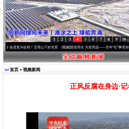
1
2
3
4
5
6
7
8
9
10
兴征程丨宝塔山下好光景..
·[视频]
因党而生 为党而战——百年“纪”事⑧加强纪律..
·[视
首页
»
视频新闻
正风反腐在身边·记