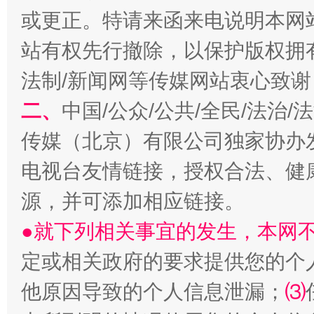
或更正。特请来函来电说明本网
受贿1.44亿！段成刚被判无期
从幼儿
站有权先行撤除，以保护版权拥有者
法制/新闻网等传媒网站衷心致谢
二、
中国/公众/公共/全民/法治
传媒（北京）有限公司独家协办
电视台友情链接，授权合法、健
源，并可添加相应链接。
全民健身五年计划来了！等你上场
●就下列相关事宜的发生，本网
定或相关政府的要求提供您的个
他原因导致的个人信息泄漏；
⑶