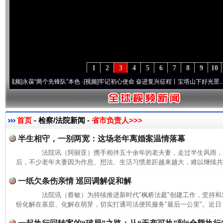
1
2
3
4
5
6
7
8
9
10
]
永葆“两个先锋队”本色
·[视频]
牢记初心使命 奋进复兴征程丨宝塔山下好光景..
·[视频]
首页
- 检察/法院新闻 -
省市负责人>>>
半生相守，一别两宽：这场老年离婚案温情落幕
法院讯（阿丽亚）携手相伴五十余年的老夫妻，走过半生风雨，
后，不少老年夫妻因为作息、想法、生活习惯差距越来越大，难以继续共同
一纸欠条伤亲情 巡回调解促和解
法院讯（蔡敏）为持续推进新时代"枫桥法庭"创建工作，坚持和发
纷化解在基层、化解在萌芽，切实打通司法便民服务"最后一公里"。近日，