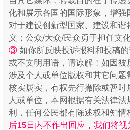
自其它媒体，转载目的在于传递
化和展示各国的国际形象，增强
扯下公款旅游的“隐身衣”
如何以同
对于建设创新型国家、建设和谐
义；公众/大众/民众勇于担任文
③
如你所反映投诉报料和投稿的
或不文明用语，请谅解！如因被
涉及个人或单位版权和其它问题
核实属实，有权先行撤除或暂时
“蜀中异人”王建安的艺术幻境
人或单位，本网根据有关法律法
利，任何公民都有陈述权和知情
后15日内不作出回应，我们将视