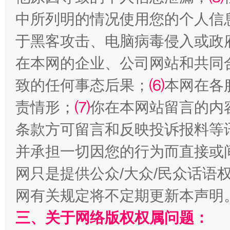
中所列明的情况使用您的个人信
于黑客攻击、电脑病毒侵入或政
在本网的企业、公司网站和共同
全民健身五年计划来了！等你上场
致的任何事态后果；
⑹
本网在各
责情形；
⑺
你在本网站留言的内
条款方可留言和反映投诉报料等
并承担一切因您的行为而直接或
网只是提供公众/大众/民众话语
网有关规定将不定期更新本声明
阿坝州三大球赛在茂县开幕
规模最
三、关于网络版权权属问题：