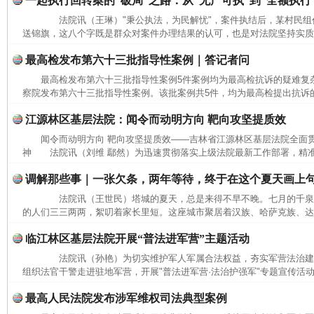
一起执行回转案的“破局”之路：从“无产可执”到“全额执行
法院讯（王琳）"秉公执法，为民解忧"，案件执结后，某村民组
送锦旗，这八个字既是群众对案件办理结果的认可，也是对法院坚持实质化
最高检发布第六十三批指导性案例｜答记者问
最高检发布第六十三批指导性案例5件案例均为最高检抗诉的疑难
察院发布第六十三批指导性案例。该批案例共5件，均为最高检提出抗诉的
江源林区基层法院：闻令而动明方向 靶向攻坚提质效
闻令而动明方向 靶向攻坚提质效——吉林省江源林区基层法院全面
神 法院讯（刘维 鄢然）为迅速贯彻落实上级法院最新工作部署，精准
调解那些事｜一张欠条，两年等待，终于在这个夏天画上
法院讯（王世民）塔城的夏天，总是来得不早不晚。七月的千泉
的人们三三两两，絮叨着家长里短。这座城市聚居着汉族、哈萨克族、达斡
临江林区基层法院开展“普法进军营”主题活动
法院讯（孙艳）为切实维护军人军属合法权益，夯实军营法治建
组织法官干警走进驻地军营，开展"普法进军营·法治护强军"专题宣传活动
最高人民法院发布涉军维权司法典型案例