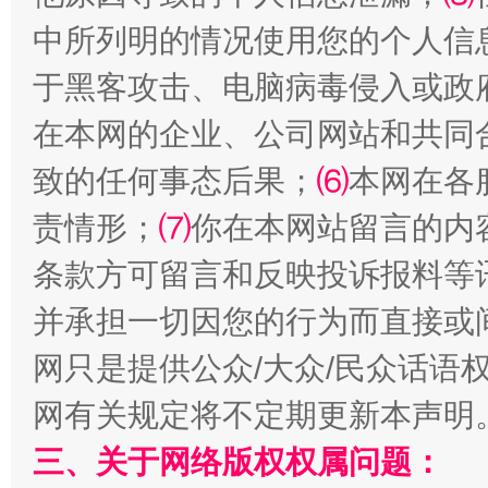
中所列明的情况使用您的个人信
于黑客攻击、电脑病毒侵入或政
在本网的企业、公司网站和共同
事关残疾人未来5年
让
致的任何事态后果；
⑹
本网在各
责情形；
⑺
你在本网站留言的内
条款方可留言和反映投诉报料等
并承担一切因您的行为而直接或
网只是提供公众/大众/民众话语
网有关规定将不定期更新本声明
规模最大的光氢储一体化项目
走走
三、关于网络版权权属问题：