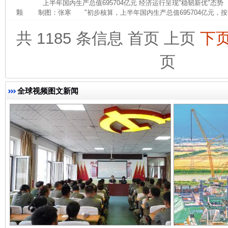
上半年国内生产总值695704亿元 经济运行呈现"稳韧新优"态
颗 制图：张寒 "初步核算，上半年国内生产总值695704亿元，按
共 1185 条信息
首页
上页
下
页
完善运行机制助力责任有效落实
行
全球视频图文新闻
法徽映军营 权益有保障
让