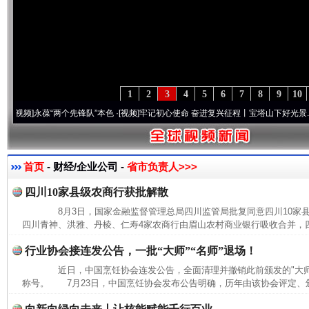
1
2
3
4
5
6
7
8
9
10
]
永葆“两个先锋队”本色
·[视频]
牢记初心使命 奋进复兴征程丨宝塔山下好光景..
·[视频]
首页
- 财经/企业公司 -
省市负责人>>>
四川10家县级农商行获批解散
8月3日，国家金融监督管理总局四川监管局批复同意四川10家
四川青神、洪雅、丹棱、仁寿4家农商行由眉山农村商业银行吸收合并，四
行业协会接连发公告，一批“大师”“名师”退场！
近日，中国烹饪协会连发公告，全面清理并撤销此前颁发的"大师""
称号。 7月23日，中国烹饪协会发布公告明确，历年由该协会评定、颁