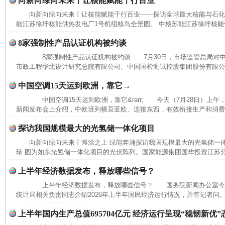
向新向绿向未来丨让核能赋能千行百业
向新向绿向未来丨让核能赋能千行百业——探访全球最大核能与石
能江苏徐圩核能供热发电厂1号机组核岛全景图。 中核苏能江苏徐圩核能供
8家强制性产品认证机构被约谈
8家强制性产品认证机构被约谈 7月30日，市场监管总局对中
市政工程华北设计研究总院有限公司、中国国检测试控股集团股份有限公司
中国空调15天运到欧洲，靠它→
中国空调15天运到欧洲，靠它&rarr; 今天（7月28日）上
新闻发布会上介绍，中欧班列横亘亚欧、连接东西，有效衔接生产和消费，
探访我国规模最大的光氢储一体化项目
向新向绿向未来丨滩涂之上 绿能奔涌探访我国规模最大的光氢储一
珍 图为如东光氢储一体化项目的光伏阵列。国家能源集团国华投资江苏
上半年经济数据发布，释放哪些信号？
上半年经济数据发布，释放哪些信号？ 国务院新闻办公室今
统计局相关负责同志介绍2026年上半年国民经济运行情况，并答记者问。
上半年国内生产总值695704亿元 经济运行呈现“稳韧新优”