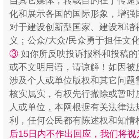
自其它媒体，转载目的在于传递
化和展示各国的国际形象，增强
如何以同查同治破解风腐交织难题
养老服务
对于建设创新型国家、建设和谐
义；公众/大众/民众勇于担任文
③
如你所反映投诉报料和投稿的
或不文明用语，请谅解！如因被
涉及个人或单位版权和其它问题
核实属实，有权先行撤除或暂时
一颗心始终滚烫
还
人或单位，本网根据有关法律法
利，任何公民都有陈述权和知情
后15日内不作出回应，我们将视