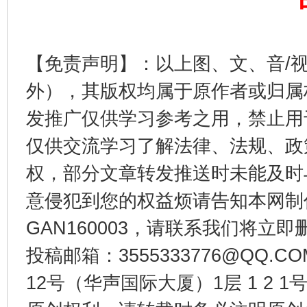
【免责声明】：以上图、文、音/
外），其版权均属于原作者或归属
发推广仅供学习参考之用，禁止用
受贿1.44亿！段成刚被判无期
从幼儿
仅供交流学习了解法律、法规、政
权，部分文章转发推送时未能及时
意侵犯到您的权益烦请告知本网制作采编
GAN160003，请联系我们将立即删
投稿邮箱：3555333776@QQ
12号（华声国际大厦）1层 1 2
全民健身五年计划来了！等你上场