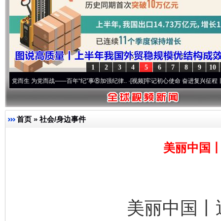
1
2
3
4
5
6
7
8
9
10
为党而战——百年“纪”事⑧加强纪律..
·[视频]
牢记初心使命 奋进复兴征程丨“转折之城”激
首页
»
社会/身边事件
美丽中国丨
美丽中国丨