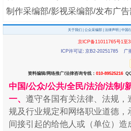
制作采编部/影视采编部/发布广告
关于我们
|
公众采编部
|
法律声明
| 中国
受贿1.44亿！段成刚被判无期
从幼儿
京ICP备11011765号1至3
ICP许可证: 京B2-20251785
广
资料编辑/网络推广/法律咨询专线：
010-89525216
QQ
中国/公众/公共/全民/法治/法
一、
遵守各国有关法律、法规，
规及行业规定和网络职业道德，
全民健身五年计划来了！等你上场
间接引起的给他人或（单位）造