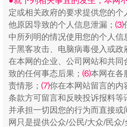
●就下列相关事宜的发生，本网
国家大学科技园优化重塑工作
定或相关政府的要求提供您的个
他原因导致的个人信息泄漏；
⑶
中所列明的情况使用您的个人信
于黑客攻击、电脑病毒侵入或政
在本网的企业、公司网站和共同
致的任何事态后果；
⑹
本网在各
责情形；
扯下公款旅游的“隐身衣”
⑺
你在本网站留言的内
如何以同
条款方可留言和反映投诉报料等
并承担一切因您的行为而直接或
网只是提供公众/公民/大众/民