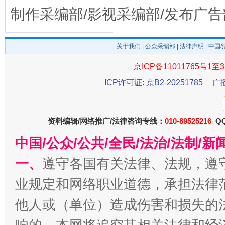
千年窑火 生生不息
一
制作采编部/影视采编部/发布广告
关于我们
|
公众采编部
|
法律声明
| 中国
京ICP备11011765号1至3
ICP许可证: 京B2-20251785
广
资料编辑/网络推广/法律咨询专线：
010-89525216
QQ
中国/公众/公共/全民/法治/法制/
揭开“小金库”的免责幌子
一、
遵守各国有关法律、法规，遵
业规定和网络职业道德，承担法律
他人或（单位）造成伤害和损失的