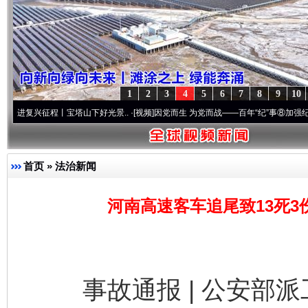
1
2
3
4
5
6
7
8
9
10
征程丨宝塔山下好光景..
·[视频]
因党而生 为党而战——百年“纪”事⑧加强纪律..
·[视频]
首页
»
法治新闻
河南高速客车追尾致13死3
事故通报 | 公安部派