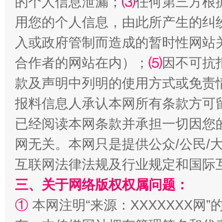
的个人信息泄漏；
⑶
任何第三方根
用您的个人信息，由此所产生的纠
入或政府管制而造成的暂时性网站
合作者的网站在内）；
⑸
因不可抗
款及声明中列明的使用方式或免责
阿坝州三大球赛在茂县开幕
规模最
报料信息人承认本网所有条款方可
已经阅读本网条款并承担一切因您
网无关。本网只是提供公众/公民/
互联网法律法规及行业规定和国际
三、关于网络版权权属问题：
①
本网注明“来源：XXXXXXX网”
国家大学科技园优化重塑工作