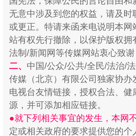
国宪法，保障公民的言论自由和
无意中涉及到您的权益，请及时
或更正。特请来函来电说明本网
揭开“小金库”的免责幌子
站有权先行撤除，以保护版权拥有者
法制/新闻网等传媒网站衷心致谢
二、
中国/公众/公共/全民/法治
传媒（北京）有限公司独家协办
电视台友情链接，授权合法、健
源，并可添加相应链接。
●就下列相关事宜的发生，本网
受贿1.44亿！段成刚被判无期
从幼儿
定或相关政府的要求提供您的个