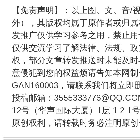
【免责声明】：以上图、文、音/
外），其版权均属于原作者或归属
东山县通报“牛蛙产品抗生素超标问题”
法
发推广仅供学习参考之用，禁止用
仅供交流学习了解法律、法规、政
权，部分文章转发推送时未能及时
意侵犯到您的权益烦请告知本网制作采编
GAN160003，请联系我们将立即删
投稿邮箱：3555333776@QQ
千年窑火 生生不息
一
12号（华声国际大厦）1层 1 2
原创权利，请转载时务必注明原创作