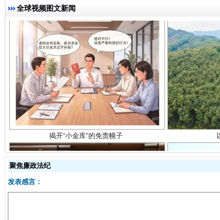
全球视频图文新闻
揭开“小金库”的免责幌子
聚焦廉政法纪
发表感言：
受贿1.44亿！段成刚被判无期
从幼儿