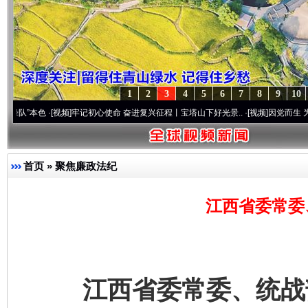
1
2
3
4
5
6
7
8
9
10
色
·[视频]
牢记初心使命 奋进复兴征程丨宝塔山下好光景..
·[视频]
因党而生 为党而战——
首页
»
聚焦廉政法纪
江西省委常委
江西省委常委、统战部