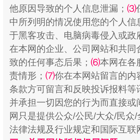
他原因导致的个人信息泄漏；
⑶
中所列明的情况使用您的个人信
于黑客攻击、电脑病毒侵入或政
在本网的企业、公司网站和共同
致的任何事态后果；
⑹
本网在各
全民健身五年计划来了！等你上场
责情形；
⑺
你在本网站留言的内
条款方可留言和反映投诉报料等
并承担一切因您的行为而直接或
网只是提供公众/公民/大众/民
法律法规及行业规定和国际互联