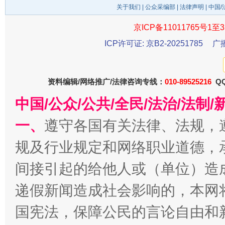
关于我们
|
公众采编部
|
法律声明
| 中国
京ICP备11011765号1至3
东山县通报“牛蛙产品抗生素超标问题”
法
ICP许可证: 京B2-20251785
广
资料编辑/网络推广/法律咨询专线：
010-89525216
QQ
中国/公众/公共/全民/法治/法
一、
遵守各国有关法律、法规，
规及行业规定和网络职业道德，
间接引起的给他人或（单位）造
千年窑火 生生不息
一
递假新闻造成社会影响的，本网
国宪法，保障公民的言论自由和