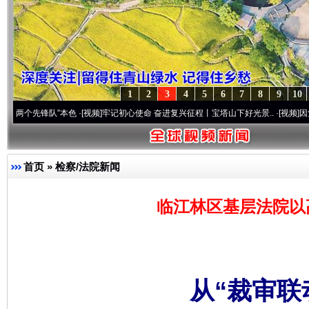
1
2
3
4
5
6
7
8
9
10
队”本色
·[视频]
牢记初心使命 奋进复兴征程丨宝塔山下好光景..
·[视频]
因党而生 为党而战
首页
»
检察/法院新闻
临江林区基层法院以
从“裁审联