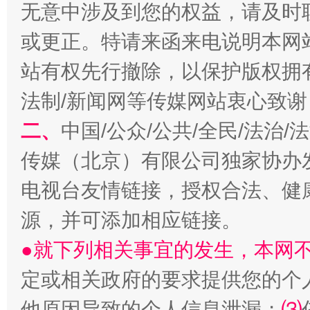
无意中涉及到您的权益，请及时
或更正。特请来函来电说明本网
站有权先行撤除，以保护版权拥有者
法制/新闻网等传媒网站衷心致谢
揭开“小金库”的免责幌子
二、
中国/公众/公共/全民/法治
传媒（北京）有限公司独家协办
电视台友情链接，授权合法、健
源，并可添加相应链接。
●就下列相关事宜的发生，本网
定或相关政府的要求提供您的个
受贿1.44亿！段成刚被判无期
从幼儿
他原因导致的个人信息泄漏；
⑶