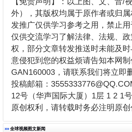
【免责声明】：以上图、文、音/
外），其版权均属于原作者或归属
发推广仅供学习参考之用，禁止用
东山县通报“牛蛙产品抗生素超标问题”
法
仅供交流学习了解法律、法规、政
权，部分文章转发推送时未能及时
意侵犯到您的权益烦请告知本网制作采编
GAN160003，请联系我们将立即删
投稿邮箱：3555333776@QQ
12号（华声国际大厦）1层 1 2
原创权利，请转载时务必注明原创作
千年窑火 生生不息
一
全球视频图文新闻