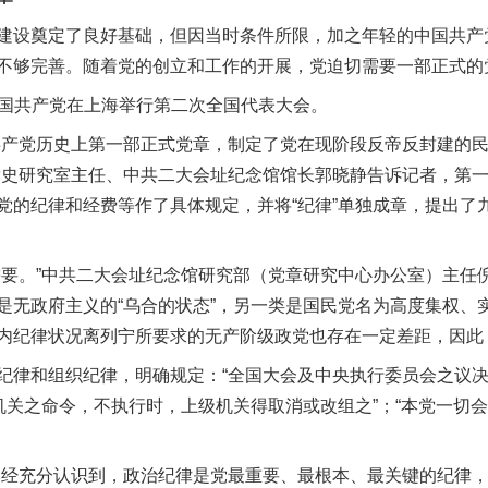
设奠定了良好基础，但因当时条件所限，加之年轻的中国共产
不够完善。随着党的创立和工作的开展，党迫切需要一部正式的
中国共产党在上海举行第二次全国代表大会。
产党历史上第一部正式党章，制定了党在现阶段反帝反封建的民
党史研究室主任、中共二大会址纪念馆馆长郭晓静告诉记者，第
党的纪律和经费等作了具体规定，并将“纪律”单独成章，提出了
。”中共二大会址纪念馆研究部（党章研究中心办公室）主任
是无政府主义的“乌合的状态”，另一类是国民党名为高度集权、
内纪律状况离列宁所要求的无产阶级政党也存在一定差距，因此
律和组织纪律，明确规定：“全国大会及中央执行委员会之议决
级机关之命令，不执行时，上级机关得取消或改组之”；“本党一切
经充分认识到，政治纪律是党最重要、最根本、最关键的纪律，