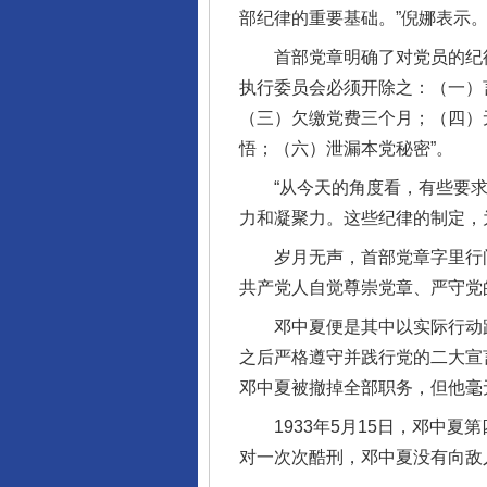
部纪律的重要基础。”倪娜表示
首部党章明确了对党员的纪律处
执行委员会必须开除之：（一）
（三）欠缴党费三个月；（四）
悟；（六）泄漏本党秘密”。
“从今天的角度看，有些要求
力和凝聚力。这些纪律的制定，
岁月无声，首部党章字里行间
共产党人自觉尊崇党章、严守党
邓中夏便是其中以实际行动践行
之后严格遵守并践行党的二大宣言
邓中夏被撤掉全部职务，但他毫
1933年5月15日，邓中夏
对一次次酷刑，邓中夏没有向敌