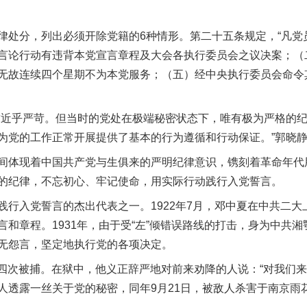
。
分，列出必须开除党籍的6种情形。第二十五条规定，“凡党
言论行动有违背本党宣言章程及大会各执行委员会之议决案；（
无故连续四个星期不为本党服务；（五）经中央执行委员会命令
近乎严苛。但当时的党处在极端秘密状态下，唯有极为严格的纪
为党的工作正常开展提供了基本的行为遵循和行动保证。”郭晓
体现着中国共产党与生俱来的严明纪律意识，镌刻着革命年代
的纪律，不忘初心、牢记使命，用实际行动践行入党誓言。
入党誓言的杰出代表之一。1922年7月，邓中夏在中共二大
和章程。1931年，由于受“左”倾错误路线的打击，身为中共
无怨言，坚定地执行党的各项决定。
第四次被捕。在狱中，他义正辞严地对前来劝降的人说：“对我们来
人透露一丝关于党的秘密，同年9月21日，被敌人杀害于南京雨花