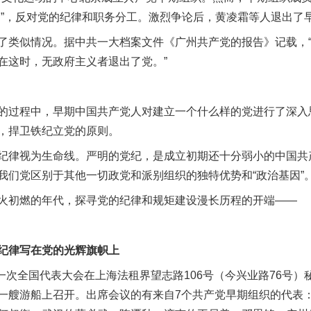
由”，反对党的纪律和职务分工。激烈争论后，黄凌霜等人退出了
类似情况。据中共一大档案文件《广州共产党的报告》记载，“
在这时，无政府主义者退出了党。”
过程中，早期中国共产党人对建立一个什么样的党进行了深入
，捍卫铁纪立党的原则。
律视为生命线。严明的党纪，是成立初期还十分弱小的中国共
我们党区别于其他一切政党和派别组织的独特优势和“政治基因”
初燃的年代，探寻党的纪律和规矩建设漫长历程的开端——
律写在党的光辉旗帜上
一次全国代表大会在上海法租界望志路106号（今兴业路76号）
一艘游船上召开。出席会议的有来自7个共产党早期组织的代表