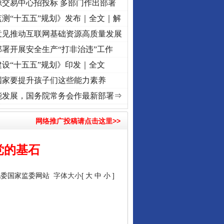
源交易中心招投标 多部门作出部署
测“十五五”规划》发布｜全文｜解
意见推动互联网基础资源高质量发展
署开展安全生产“打非治违”工作
设“十五五”规划》印发｜全文
国家要提升孩子们这些能力素养
柜里的秘密
·[视频]
深度关注丨春天里的科技盛宴
·[视频]
正风反腐在身边·记者百县行丨 
能发展，国务院常务会作最新部署⇒
网络推广投稿请点击这里>>
党的基石
纪委国家监委网站
字体大小[
大
中
小
]