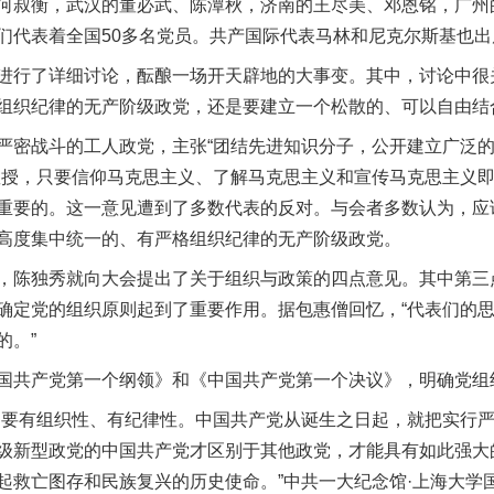
何叔衡，武汉的董必武、陈潭秋，济南的王尽美、邓恩铭，广州
们代表着全国50多名党员。共产国际代表马林和尼克尔斯基也出
行了详细讨论，酝酿一场开天辟地的大事变。其中，讨论中很
组织纪律的无产阶级政党，还是要建立一个松散的、可以自由结
密战斗的工人政党，主张“团结先进知识分子，公开建立广泛的
教授，只要信仰马克思主义、了解马克思主义和宣传马克思主义
重要的。这一意见遭到了多数代表的反对。与会者多数认为，应
高度集中统一的、有严格组织纪律的无产阶级政党。
独秀就向大会提出了关于组织与政策的四点意见。其中第三点
确定党的组织原则起到了重要作用。据包惠僧回忆，“代表们的
的。”
共产党第一个纲领》和《中国共产党第一个决议》，明确党组
要有组织性、有纪律性。中国共产党从诞生之日起，就把实行严
级新型政党的中国共产党才区别于其他政党，才能具有如此强大
起救亡图存和民族复兴的历史使命。”中共一大纪念馆·上海大学