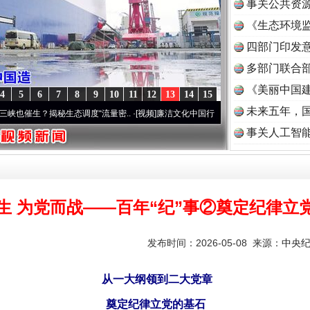
事关公共资
《生态环境监
读
四部门印发
多部门联合部
《美丽中国建
4
5
6
7
8
9
10
11
12
13
14
15
未来五年，
生？揭秘生态调度“流量密..
·[视频]
廉洁文化中国行 | 遵义：雄关漫道展新颜..
·[视频]
衣
事关人工智
生 为党而战——百年“纪”事②奠定纪律立
发布时间：2026-05-08 来源：
中央
从一大纲领到二大党章
奠定纪律立党的基石