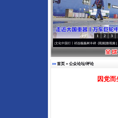
1
2
3
看间谍“攻心套路”
·[视频]
廉洁文化中国行丨祁连巍巍树丰碑
·[视频]
微视频 | 三峡也催
首页
»
公众论坛/评论
因党而