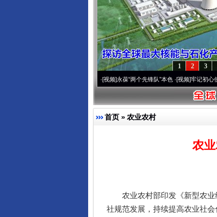
1
2
3
0周年 深刻改变雪域高原..
·[视频]
永葆“两个先锋队”本色
·[视频]
牢记初心使命 奋进复
首页
»
农业农村
农业
农业农村部印发《新型农业经
社规范发展，持续提高农业社会