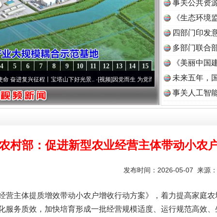
事关公共资
《生态环境监
读
四部门印发
多部门联合部
《美丽中国建
4
5
6
7
8
9
10
11
12
13
14
15
未来五年，
兴征程丨宝塔山下好光景..
·[视频]
因党而生 为党而战——百年“纪”事⑧加强纪律..
·[视频
事关人工智
农村部：促进新型农业经营主体带动小农
发布时间：2026-05-07 来源
营主体提质增效带动小农户增收行动方案》，着力提高家庭农
化服务质效，加快培育形成一批经营规模适度、运行规范高效、