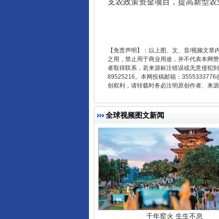
支农政策资金项目，提高新型农
东山县通报“牛蛙产品抗生素超标问
【免责声明】：以上图、文、音/视频文章
之用，禁止用于商业用途，并不代表本网赞
者取得联系，若来源标注错误或无意侵犯到您的
89525216。本网投稿邮箱：355533
创权利，请转载时务必注明原创作者、来源：
全球视频图文新闻
千年窑火 生生不息