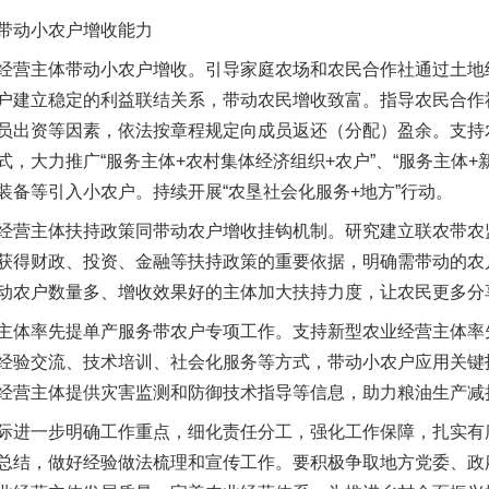
动小农户增收能力
营主体带动小农户增收。引导家庭农场和农民合作社通过土地
户建立稳定的利益联结关系，带动农民增收致富。指导农民合作
员出资等因素，依法按章程规定向成员返还（分配）盈余。支持
，大力推广“服务主体+农村集体经济组织+农户”、“服务主体+
装备等引入小农户。持续开展“农垦社会化服务+地方”行动。
营主体扶持政策同带动农户增收挂钩机制。研究建立联农带农
实
一纸欠条伤亲情 巡回调解促和解..
获得财政、投资、金融等扶持政策的重要依据，明确需带动的农
动农户数量多、增收效果好的主体加大扶持力度，让农民更多分
体率先提单产服务带农户专项工作。支持新型农业经营主体率
经验交流、技术培训、社会化服务等方式，带动小农户应用关键
经营主体提供灾害监测和防御技术指导等信息，助力粮油生产减
进一步明确工作重点，细化责任分工，强化工作保障，扎实有
总结，做好经验做法梳理和宣传工作。要积极争取地方党委、政