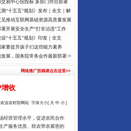
源交易中心招投标 多部门作出部署
测“十五五”规划》发布｜全文｜解
意见推动互联网基础资源高质量发展
署开展安全生产“打非治违”工作
设“十五五”规划》印发｜全文
国家要提升孩子们这些能力素养
]
牢记初心使命 奋进复兴征程丨“转折之城”激荡..
·[视频]
牢记初心使命 奋进复兴征程丨红
能发展，国务院常务会作最新部署⇒
网络推广投稿请点击这里>>
户增收
：
农业农村部网站
字体大小[
大
中
小
]
场经营管理水平，促进农民合作
生产服务优质、联农带农紧密的