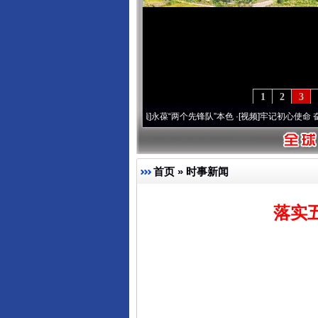
1
2
3
年 深刻改变雪域高原..
·[视频]
永葆“两个先锋队”本色
·[视频]
牢记初心使命 奋进复兴征
首页
»
时事新闻
落实