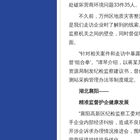
处破坏营商环境问题33件35人。
不久前，万州区地质灾害整治中
是我们走访企业时了解到的线索
监察机关之间的壁垒，同时督促
面。
“针对相关案件和走访中暴露出
督‘组合拳’。”谭琴介绍，以蒋
资源局制发纪检监察建议书，督
测站采购管理办法等制度规定。
湖北襄阳——
精准监督护企健康发展
“襄阳高新区纪检监察工委对问
手企业内部经济纠纷，造成不良
完善运行机制助力责任有效落
开涉企诉求办理情况推进会，围
营商环境持续提升优化。