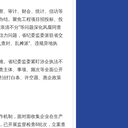
察、审计、财会、统计、信访等
办结。聚焦工程项目招投标、投
亲清不分”等问题深化风腐同查
信力问题，省纪委监委派驻省交
乱查封、乱摊派”、违规异地执
难。省纪委监委紧盯涉企执法不
查主体、事项、频次等全面公开
整治打白条、许空愿、惠企政策
作机制，面对面收集企业在生产
，已开展监督检查6轮次，立案查