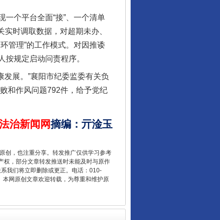
一个平台全面“接”、一个清单
机关实时调取数据，对超期未办、
环管理”的工作模式。对因推诿
人按规定启动问责程序。
康发展。”襄阳市纪委监委有关负
败和作风问题792件，给予党纪
让核能赋能千行百业
法治新闻网
摘编
：
亓淦玉
重原创，也注重分享。转发推广仅供学习参考
产权，部分文章转发推送时未能及时与原作
联系我们将立即删除或更正。电话：010-
2 1号。本网原创文章欢迎转载，为尊重和维护原