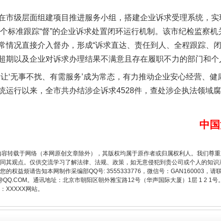
级层面组建项目推进服务小组，搭建企业诉求受理系统，实现
、一个标准跟踪“督”的企业诉求处置闭环运行机制。该市纪检监察
常情况直接介入督办，形成“诉求直达、责任到人、全程跟踪、闭
超期以及企业对诉求办理结果不满意且存在履职不力的部门和个
‘无事不扰、有需服务’成为常态，有力推动企业安心经营、健
运行以来，全市共办结涉企诉求4528件，查处涉企执法领域腐
题”
法徽映军营 权益有保障
中国
内容转载于网络（本网原创文章除外），其版权均属于原作者或归属权利人。我们尊
同其观点。仅供交流学习了解法律、法规、政策，如无意侵犯到贵公司或个人的知识
权益烦请告知本网制作采编部QQ号: 3555333776，微信号：GAN160003，请
3776@QQ.COM。通讯地址：北京市朝阳区朝外雅宝路12号（华声国际大厦）1层 1 
XXXXX网站。