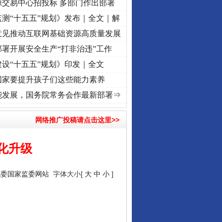
源交易中心招投标 多部门作出部署
测“十五五”规划》发布｜全文｜解
意见推动互联网基础资源高质量发展
署开展安全生产“打非治违”工作
设“十五五”规划》印发｜全文
国家要提升孩子们这些能力素养
记初心使命 奋进复兴征程丨“转折之城”激荡..
·[视频]
牢记初心使命 奋进复兴征程丨红船起
能发展，国务院常务会作最新部署⇒
网络推广投稿请点击这里>>
化升级
纪委国家监委网站
字体大小[
大
中
小
]