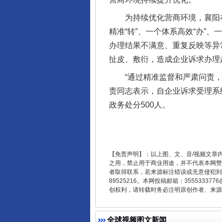
为持续优化营商环境，襄阳在市
精准“转”、一个体系高效“办”
办理结果不满意、重复反映等异
扯皮、敷衍，造成企业诉求办理
“通过精准监督和严肃问责，让
责同志表示，自企业诉求受理系统
政务处分500人。
东山县通报“牛蛙产品抗生素超标问
【免责声明】：以上图、文、音/视频文章
之用，禁止用于商业用途，并不代表本网赞
者取得联系，若来源标注错误或无意侵犯到您的
89525216。本网投稿邮箱：355533
创权利，请转载时务必注明原创作者、来源：
全球视频图文新闻