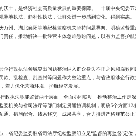
沃土，是经济社会高质量发展的重要保障。二十届中央纪委五
规异地执法、趋利性执法，让群众进一步感到变化、得到实惠。
万州、湖北襄阳等地纪检监察机关坚持问题导向、明确监督重
门责任，推动解决一批经营主体急难愁盼问题，以有力监督护航
企行政执法领域突出问题整治纳入群众身边不正之风和腐败问
罚款、乱检查、乱查封等问题作为整治重点，与省政府涉企行政
能，着力优化营商环境、护航经济发展。
政执法职能监督两个层面，全面协同联动，推动整治工作走深
监委机关与省司法厅等部门制定贯通协调机制，明确5个方面12
互通、措施配合、线索移交、成果共享，合力推进严格规范公正
省纪委监委驻省司法厅纪检监察组立足“监督的再监督”定位