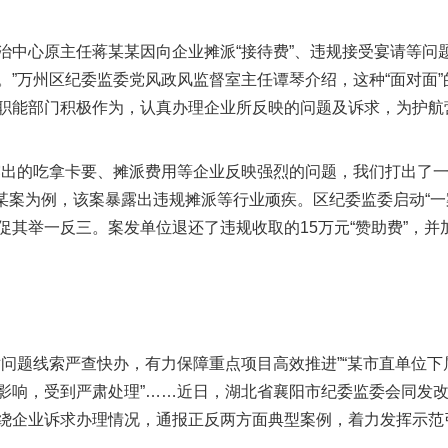
心原主任蒋某某因向企业摊派“接待费”、违规接受宴请等问题
。”万州区纪委监委党风政风监督室主任谭琴介绍，这种“面对面
职能部门积极作为，认真办理企业所反映的问题及诉求，为护航
的吃拿卡要、摊派费用等企业反映强烈的问题，我们打出了一套
某某案为例，该案暴露出违规摊派等行业顽疾。区纪委监委启动“
促其举一反三。案发单位退还了违规收取的15万元“赞助费”，
题线索严查快办，有力保障重点项目高效推进”“某市直单位下
影响，受到严肃处理”……近日，湖北省襄阳市纪委监委会同发
实
一纸欠条伤亲情 巡回调解促和解..
绕企业诉求办理情况，通报正反两方面典型案例，着力发挥示范