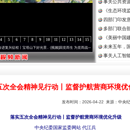
事关公共资
《生态环境监
读
四部门印发
多部门联合部
《美丽中国建
4
5
6
7
8
9
10
11
12
13
14
15
未来五年，
程丨宝塔山下好光景..
·[视频]
因党而生 为党而战——百年“纪”事⑧加强纪律..
·[视频]
牢
事关人工智
五次全会精神见行动丨监督护航营商环境优
发布时间：2026-04-22 来源：
中央
落实五次全会精神见行动丨监督护航营商环境优化升级
中央纪委国家监委网站 代江兵