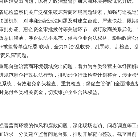
向纠治突出问题，以有力政治监督护航营商环境持续优化升级。
纪检监察机关广泛征集破坏营商环境问题线索，加强与巡视巡
移送机制，对涉嫌违纪违法问题及时建立台账、严查快处、限期
审批办证、惠企资金审批拨付等关键环节，紧盯政商关系异化、“
政意识淡薄，涉企执法不规范，侵害企业合法权益、影响政府公
+被监督单位纪委”联动，全力纠治“乱收费、乱罚款、乱检查、
责风腐”问题。
靶向整治营商环境领域突出问题，着力为各类经营主体纾困解
进规范涉企行政执法行动，推动涉企行政检查计划整合，涉企检
信息系统，有效避免多头检查、重复检查；督促主管部门全面排查
时兑付各类相关资金，切实维护企业合法权益。
害营商环境的作风和腐败问题，深化现场走访、问卷调查等工
面诉求，分类建立监督问题台账，推动开展靶向整改。截至目前