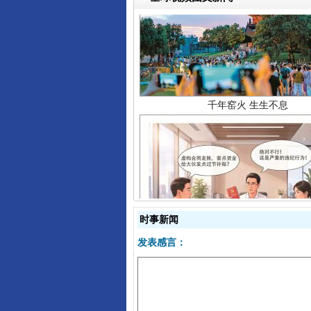
千年窑火 生生不息
揭开“小金库”的免责幌子
时事新闻
发表感言：