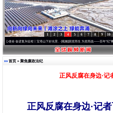
1
2
3
4
5
6
7
8
9
10
 奋进复兴征程丨宝塔山下好光景..
·[视频]
因党而生 为党而战——百年“纪”事⑧加强纪律
首页
»
聚焦廉政法纪
正风反腐在身边·记
正风反腐在身边·记