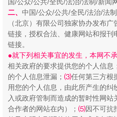
国/公众/公共/全民/法治/法制/新
二、
受贿1.44亿！段成刚被判无期
中国/公众/公共/全民/法治/
从幼儿
（北京）有限公司独家协办发布广
链接，授权合法、健康网站和报刊
链接。
●就下列相关事宜的发生，本网不
相关政府的要求提供您的个人信息
的个人信息泄漏；
⑶
任何第三方根
全民健身五年计划来了！等你上场
用您的个人信息，由此所产生的纠
入或政府管制而造成的暂时性网站
合作者的网站在内）；
⑸
因不可抗