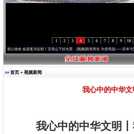
1
2
3
4
5
6
7
8
9
10
命 奋进复兴征程丨宝塔山下好光景..
·[视频]
因党而生 为党而战——百年“纪”事⑧加强纪律
首页
»
视频新闻
我心中的中华文
我心中的中华文明丨我