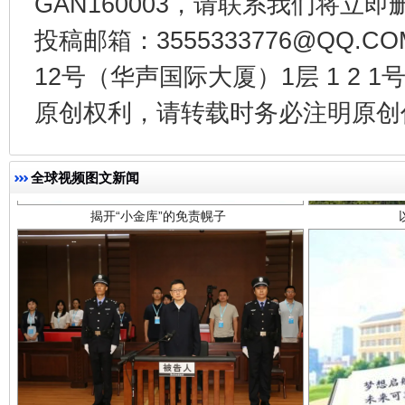
GAN160003，请联系我们将立即删
投稿邮箱：3555333776@QQ
12号（华声国际大厦）1层 1 2
揭开“小金库”的免责幌子
原创权利，请转载时务必注明原创作
全球视频图文新闻
受贿1.44亿！段成刚被判无期
从幼儿