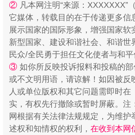
②
凡本网注明“来源：XXXXXX
它媒体，转载目的在于传递更多信
扯下公款旅游的“隐身衣”
如何以同
展示国家的国际形象，增强国家软
新型国家、建设和谐社会、和谐世界
民众/全民勇于担任文化使者与和
③
如你所反映投诉报料和投稿的部
或不文明用语，请谅解！如因被反
人或单位版权和其它问题需即时在
“蜀中异人”王建安的艺术幻境
实，有权先行撤除或暂时屏蔽。注
网根据有关法律法规规定，为维护
述权和知情权的权利，
在收到本网