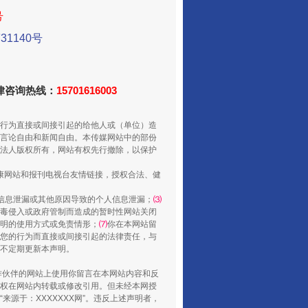
号
1140号
法律咨询热线：
15701616003
走走走！国家喊你健身啦
行为直接或间接引起的给他人或（单位）造
言论自由和新闻自由。本传媒网站中的部份
法人版权所有，网站有权先行撤除，以保护
健康网站和报刊电视台友情链接，授权合法、健
信息泄漏或其他原因导致的个人信息泄漏；
⑶
毒侵入或政府管制而造成的暂时性网站关闭
明的使用方式或免责情形；
⑺
你在本网站留
您的行为而直接或间接引起的法律责任，与
将不定期更新本声明。
合作伙伴的网站上使用你留言在本网站内容和反
权在网站内转载或修改引用。但未经本网授
源于：XXXXXXX网”。违反上述声明者，
山西：不断增强治理腐败综合效能