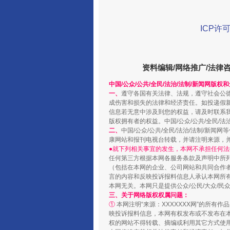
ICP许可
资料编辑/网络推广/法律
中国/公众/公共/全民/法治/法制/新闻网版权
阿坝州三大球赛在茂县开幕
一、
遵守各国有关法律、法规，遵守社会公
成伤害和损失的法律和经济责任。如投递假
信息若无意中涉及到您的权益，请及时联系
版权拥有者的权益。中国/公众/公共/全民/法
二、
中国/公众/公共/全民/法治/法制/
康网站和报刊电视台转载，并请注明来源，
●就下列相关事宜的发生，本网不承担任何法
任何第三方根据本网各服务条款及声明中所
（包括在本网的企业、公司网站和共同合作
言的内容和反映投诉报料信息人承认本网所
本网无关。本网只是提供公众/公民/大众/
三、关于网络版权权属问题：
①
本网注明“来源：XXXXXXX网”的所有
映投诉报料信息，本网有权发布或不发布在
权的网站不得转载、摘编或利用其它方式使用
国家大学科技园优化重塑工作