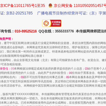
京ICP备11011765号1至35
京公网安备 11010502051457
证: 京B2-20251785
广播电视节目制作经营许可证:（京）字第3
咨询专线：
010-89525216
QQ在线：3555333776 本传媒网律师团
和免责声明：
规模最大的光氢储一体化项目
德，遵守中国互联网法律法规及行业规定和网络职业道德，承担法律范围内因你的网络
新闻造成社会影响的，本网将追究其相关法律和经济责任。维护各国宪法，保障公民的
我们，我们将在第一时间作出反映或更正。特请来函来电说明本网站提供内容系本人或
治/法制/新闻网等传媒网站衷心致谢！
新闻网等传媒网站，由众全影视文化传媒（北京）有限公司独家协办发布广告。欢迎合法、
并可添加相应链接。
律责任：⑴
本网根据法律规定或相关政府的要求提供您的个人信息；
⑵
由于您将个人
列明的情况使用您的个人信息，由此所产生的纠纷责任；
⑷
任何由于黑客攻击、电脑病
者的网站在内）；
⑸
因不可抗拒导致的任何事态后果；
⑹
本网在各服务条款及声明中列
有条款方可留言和反映投诉报料等讯息投稿，其证明你已经阅读本网条款并承担一切因
民众/全民话语权平台。本网根据中国互联网法律法规及行业规定和国际互联网有关规定
作品，版权均属于XXXXXXX网所有。本传媒网站拥有管理笔名和代表某些合作伙伴在
本网及本网所属网站的一切权力。你在本传媒网站留言板发表的评论和投稿，本网站有
本网上述作品。已经本网授权使用作品的单位或网站，应在授权范围内使用，并注明“来
镜头丨大暑三秋近