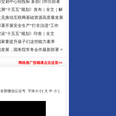
源交易中心招投标 多部门作出部署
测“十五五”规划》发布｜全文｜解
意见推动互联网基础资源高质量发展
署开展安全生产“打非治违”工作
设“十五五”规划》印发｜全文
国家要提升孩子们这些能力素养
]
牢记初心使命 奋进复兴征程丨“转折之城”激荡..
·[视频]
牢记初心使命 奋进复兴征程丨红
能发展，国务院常务会作最新部署⇒
网络推广投稿请点击这里>>
安全部微信公众号
字体大小[
大
中
小
]