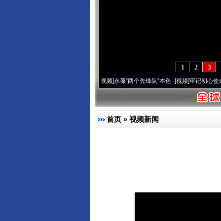
1
2
3
0周年 深刻改变雪域高原..
·[视频]
永葆“两个先锋队”本色
·[视频]
牢记初心使命 奋进复
首页
»
视频新闻