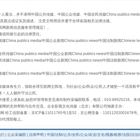
，并不表明中国公共传媒、中国公众传媒、中国全民传媒China publics media/中国公
s等传媒网站同意其观点或证实其描述。 注意文明用语并遵守全球各国相关法律法规。
联网新闻信息服务管理规定
》。
从幼儿园到大学，有这些资助
接或间接引起的法律责任。
publics media/中国公众新闻China publics news/中国法制新闻Chinese l
a publics media/中国公众新闻China publics news/中国法制新闻Chinese
 publics media/中国公众新闻China publics news/中国法制新闻Chinese 
publics media/中国公众新闻China publics news/中国法制新闻Chinese l
媒体有生力，借助全球互联网主阵地，为社会/公众/民众/公民人才铺垫一个话语权平
务！人人都作守法公民。
接受上述条款,如您对管理有意见请向制作采编部联系，电话：010-89525216。
媒网的支持帮助与合作交流。众全影视文化传媒（北京）有限公司独家主办 :
场
事关残疾人未来5年
网 经工信部备案：京ICP备11011765号1至52，京公网安备：11011202001678号
部/代理部敬上。
我们
|
公众采编部
|
法律声明
| 中国/法制/公共/全民/公众/农业/文化/视频/检察/法院/法治