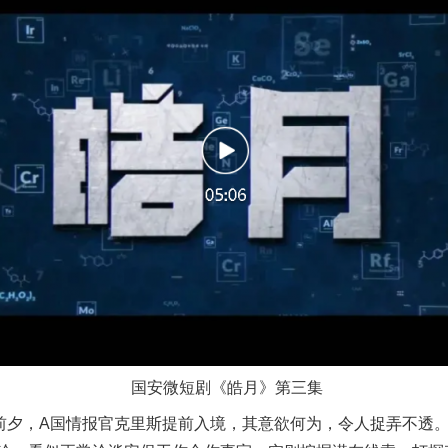
实
一纸欠条伤亲情 巡回调解促和解..
国安微短剧《皓月》第三集
夕，A国情报官克里斯提前入境，其意欲何为，令人捉弄不透。