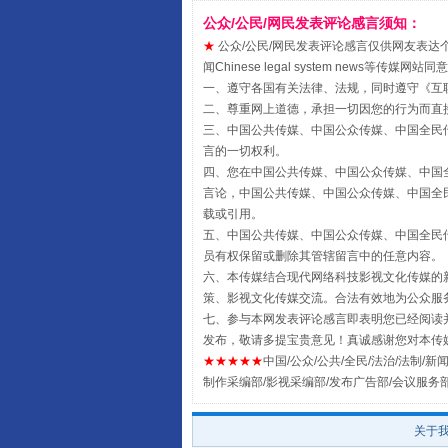
公众/公民/网民发表评论感言须知：
★
公众/公民/网民发表评论感言仅供网友表达个人看法
闻Chinese legal system new
一、遵守各国有关法律、法规，同时遵守《
互
受贿1.44亿！段成刚被判无期
二、尊重网上道德，承担一切因您的行为而直
三、中国公共传媒、中国公众传媒、中国全民传媒China 
言的一切权利。
四、您在中国公共传媒、中国公众传媒、中国全民传媒Chin
言论，中国公共传媒、中国公众传媒、中国全民传媒China
载或引用。
五、中国公共传媒、中国公众传媒、中国全民传媒China 
员有权保留或删除其管辖留言中的任意内容。
六、本传媒结合现代网络科技影视文化传媒的新
策、影视文化传媒交流。合法有效地为公众服
七、参与本网发表评论感言即表明您已经阅读并
发布，敬请多提宝贵意见！真诚感谢您对本传
全民健身五年计划来了！等你上
★★★★★
中国/公众/公共/全民/法治/法制/新闻
制作采编部/影视采编部/发布广告部/会议服务
关于