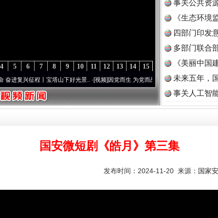
事关公共资
《生态环境监
读
四部门印发
多部门联合部
《美丽中国建
4
5
6
7
8
9
10
11
12
13
14
15
未来五年，
兴征程丨宝塔山下好光景..
·[视频]
因党而生 为党而战——百年“纪”事⑧加强纪律..
·[视频
事关人工智
国安微短剧《皓月》第三集
发布时间：2024-11-20 来源：
国家